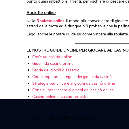
punto quasi imbattibile, il venti, per rischiare di pescare d
Roulette online
Nella
Roulette online
il modo più conveniente di giocare è
settori della ruota ed è dunque più probabile che la palli
Leggi anche le nostre guide su come vincere alla roulette.
__________________________
LE NOSTRE GUIDE ONLINE PER GIOCARE AL CASINO
Cos’e un casinò online
Giochi da casinò online
Storia dei giochi d’azzardo
Come imparare le regole dei giochi da casinò
Strategie per vincere ai giochi da casinò online
Consigli per vincere ai giochi dei casinò online
Casinò online o casinò terrestri
Some HTML is allowed in here.