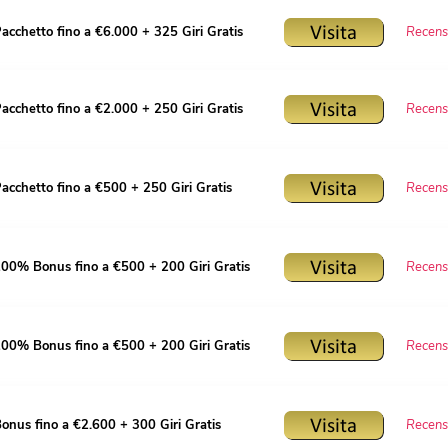
acchetto fino a €6.000 + 325 Giri Gratis
Recens
acchetto fino a €2.000 + 250 Giri Gratis
Recens
acchetto fino a €500 + 250 Giri Gratis
Recens
00% Bonus fino a €500 + 200 Giri Gratis
Recens
00% Bonus fino a €500 + 200 Giri Gratis
Recens
onus fino a €2.600 + 300 Giri Gratis
Recens