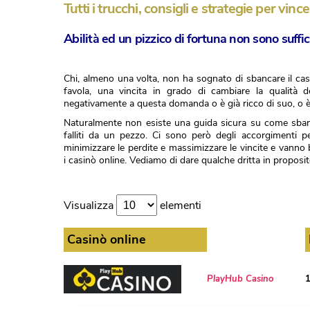
Tutti i trucchi, consigli e strategie per vinc
Abilità ed un pizzico di fortuna non sono suffic
Chi, almeno una volta, non ha sognato di sbancare il ca
favola, una vincita in grado di cambiare la qualità 
negativamente a questa domanda o è già ricco di suo, o 
Naturalmente non esiste una guida sicura su come sbanc
falliti da un pezzo. Ci sono però degli accorgimenti pe
minimizzare le perdite e massimizzare le vincite e vanno b
i casinò online. Vediamo di dare qualche dritta in proposit
Visualizza
elementi
Casinò online
PlayHub Casino
1