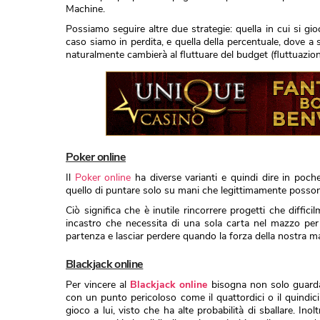
Machine.
Possiamo seguire altre due strategie: quella in cui si 
caso siamo in perdita, e quella della percentuale, dove
naturalmente cambierà al fluttuare del budget (fluttuazione 
Poker online
Il
Poker online
ha diverse varianti e quindi dire in poch
quello di puntare solo su mani che legittimamente possono
Ciò significa che è inutile rincorrere progetti che diffi
incastro che necessita di una sola carta nel mazzo p
partenza e lasciar perdere quando la forza della nostra 
Blackjack online
Per vincere al
Blackjack online
bisogna non solo guardar
con un punto pericoloso come il quattordici o il quindici
gioco a lui, visto che ha alte probabilità di sballare. Ino