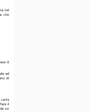
ma nel
a, che
base è
ala ad
ano di
 carta
are il
rde un