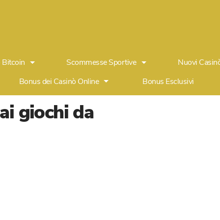
 Bitcoin
Scommesse Sportive
Nuovi Casin
Bonus dei Casinò Online
Bonus Esclusivi
ai giochi da