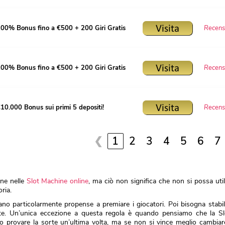
00% Bonus fino a €500 + 200 Giri Gratis
Recens
00% Bonus fino a €500 + 200 Giri Gratis
Recens
10.000 Bonus sui primi 5 depositi!
Recens
❮
1
2
3
4
5
6
7
ne nelle
Slot Machine online
, ma ciò non significa che non si possa util
ria.
ano particolarmente propense a premiare i giocatori. Poi bisogna stabil
cite. Un’unica eccezione a questa regola è quando pensiamo che la Sl
provare la sorte un’ultima volta, ma se non si vince meglio cambiar