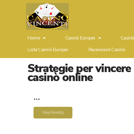
Casinò
Home
Casinò Europei
Casinò
Europei
Online
Lista Casinò Europei
Recensioni Casinò
con
i
migliori
Strategie per vincere 
bonus
casinò online
di
benvenuto
…
Keep Reading