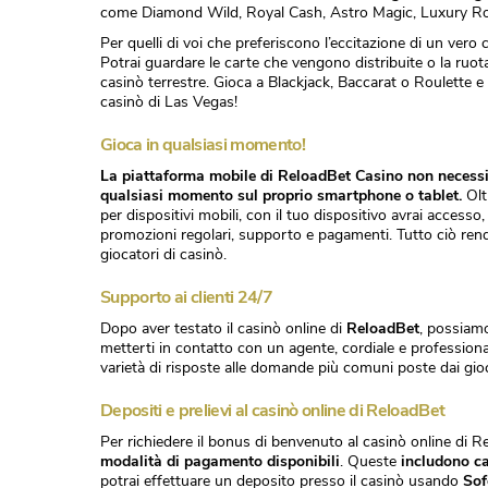
come Diamond Wild, Royal Cash, Astro Magic, Luxury Rome
Per quelli di voi che preferiscono l’eccitazione di un vero 
Potrai guardare le carte che vengono distribuite o la ruot
casinò terrestre. Gioca a Blackjack, Baccarat o Roulette e i
casinò di Las Vegas!
Gioca in qualsiasi momento!
La piattaforma mobile di ReloadBet Casino non necessità
qualsiasi momento sul proprio smartphone o tablet.
Olt
per dispositivi mobili, con il tuo dispositivo avrai accesso
promozioni regolari, supporto e pagamenti. Tutto ciò rend
giocatori di casinò.
Supporto ai clienti 24/7
Dopo aver testato il casinò online di
ReloadBet
, possiam
metterti in contatto con un agente, cordiale e professional
varietà di risposte alle domande più comuni poste dai gioc
Depositi e prelievi al casinò online di ReloadBet
Per richiedere il bonus di benvenuto al casinò online di Re
modalità di pagamento disponibili
. Queste
includono car
potrai effettuare un deposito presso il casinò usando
Sof