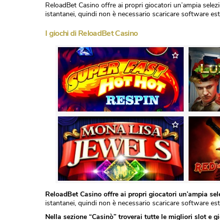
ReloadBet Casino offre ai propri giocatori un’ampia selezio
istantanei, quindi non è necessario scaricare software est
I giochi di ReloadBet Casino
ReloadBet Casino offre ai propri giocatori un’ampia sele
istantanei, quindi non è necessario scaricare software est
Nella sezione “Casinò” troverai tutte le migliori slot e g