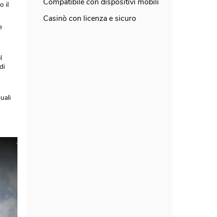
Compatibile con dispositivi mobili
o il
Casinò con licenza e sicuro
e
l
di
uali