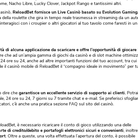
, Nacho Libre, Lucky Clover, Jackpot Rango e tantissimi altri.
casinò,
ReloadBet fornisce un Live Casinò basato su Evolution Gaming
a della roulette che gira in tempo reale trasmessa in streaming da un aut
nteragisci con i croupier o altri giocatori al tuo tavolo come faresti in un
 di alcuna applicazione da scaricare e offre l’opportunità di giocare 
re che ad un’ampia gamma di giochi da casinò e di slot machine ottimizz
, 24 ore su 24, anche ad altre importanti funzioni del tuo account, tra cui
e il casinò mobile di ReloadBet il “compagno ideale in movimento” per tut
o dire che
garantisce un eccellente servizio di supporto ai clienti.
Potra
e, 24 ore su 24, 7 giorni su 7 tramite chat e e-mail. Se preferisci sfoglia
atori, c’è anche una pratica sezione FAQ sul sito del casinò.
loadBet, è necessario ricaricare il conto di gioco utilizzando una delle
te di credito/debito e portafogli elettronici sicuri e convenienti
, inoltre
ort
. Oltre a queste, una volta effettuata l’apertura del conto, è possibile