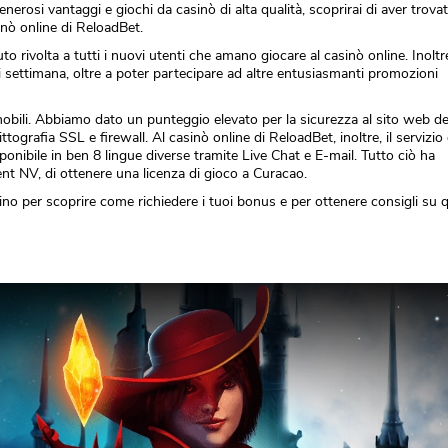
nerosi vantaggi e giochi da casinò di alta qualità, scoprirai di aver trovat
inò online di ReloadBet.
to rivolta a tutti i nuovi utenti che amano giocare al casinò online. Inoltr
ni settimana, oltre a poter partecipare ad altre entusiasmanti promozioni
obili. Abbiamo dato un punteggio elevato per la sicurezza al sito web de
tografia SSL e firewall. Al casinò online di ReloadBet, inoltre, il servizio 
sponibile in ben 8 lingue diverse tramite Live Chat e E-mail. Tutto ciò ha
nt NV, di ottenere una licenza di gioco a Curacao.
no per scoprire come richiedere i tuoi bonus e per ottenere consigli su q