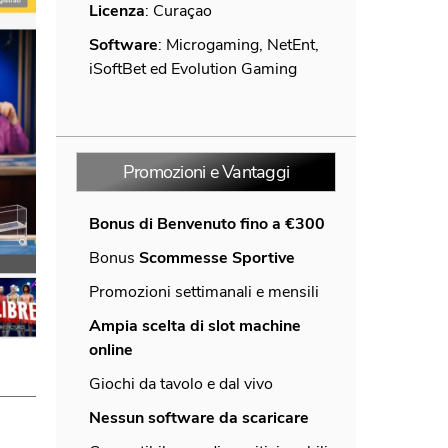
Licenza
: Curaçao
Software
: Microgaming, NetEnt,
iSoftBet ed Evolution Gaming
Promozioni e Vantaggi
Bonus di Benvenuto fino a €300
Bonus
Scommesse Sportive
Promozioni settimanali e mensili
Ampia scelta di slot machine
online
Giochi da tavolo e dal vivo
Nessun software da scaricare