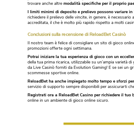
trovare anche altre
modalità specifiche per il proprio pa
I limiti minimi di deposito e prelievo possono variare i
richiedere il prelievo delle vincite, in genere, è necessario
accreditata, il che è molto più rapido rispetto a molti cas
Conclusioni sulla recensione di ReloadBet Casinò
Il nostro team è felice di consigliare un sito di gioco onli
promozioni offerte ogni settimana.
Potrai iniziare la tua esperienza di gioco con un eccell
della tua prima ricarica, utilizzabile su un’ampia varietà di
da Live Casinò forniti da Evolution Gaming! E se sei un g
scommesse sportive online.
ReloadBet ha anche impiegato molto tempo e sforzi per m
servizio di supporto sempre disponibili per assicurarti ch
Registrati ora a ReloadBet Casino per richiedere il tuo
online in un ambiente di gioco online sicuro.