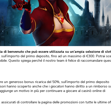
rta di benvenuto che può essere utilizzata su un’ampia selezione di slot
sull’importo del primo deposito, fino ad un massimo di €300. Potrai sce
ibile. Questo spiega perché il nostro team è felice di raccomandare ques
ere un generoso bonus ricarica del 50%, sull’importo del primo deposito
isori hanno scoperto anche che i giocatori hanno diritto a un rimborso su
aggiunge un motivo in più per continuare a giocare al casinò online di
 assicurati di controllare la pagina delle promozioni con tutte le ultime o