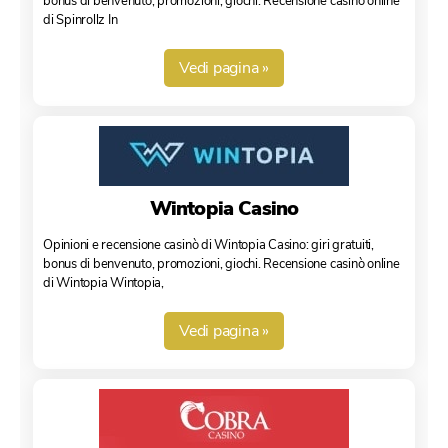
bonus di benvenuto, promozioni, giochi. Recensione casinò online
di Spinrollz In
Vedi pagina »
Wintopia Casino
Opinioni e recensione casinò di Wintopia Casino: giri gratuiti,
bonus di benvenuto, promozioni, giochi. Recensione casinò online
di Wintopia Wintopia,
Vedi pagina »