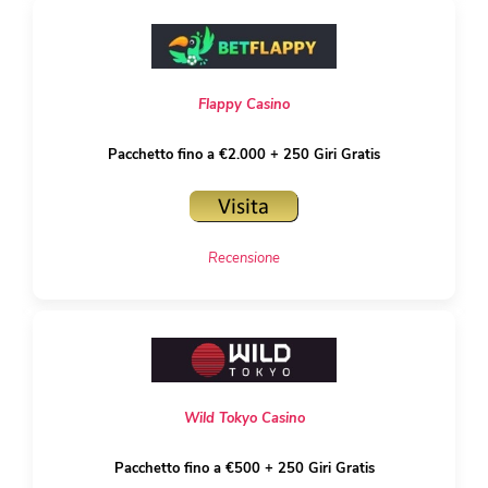
Flappy Casino
Pacchetto fino a €2.000 + 250 Giri Gratis
Recensione
Wild Tokyo Casino
Pacchetto fino a €500 + 250 Giri Gratis