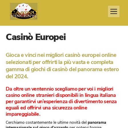
Casinò
Europei
Casinò Europei
Online
con
i
migliori
Gioca e vinci nei migliori casinò europei online
bonus
selezionati per offrirti la più vasta e completa
di
gamma di giochi di casinò del panorama estero
benvenuto
del 2024.
Da oltre un ventennio scegliamo per voi i migliori
casino online stranieri disponibili in lingua italiana
per garantirvi un’esperienza di divertimento senza
eguali ed offrirvi una sicurezza online
impareggiabile.
Cerchiamo costantemente le ultime novità del
panorama
internazionale sul gioco d’azzardo
per potervi fornire