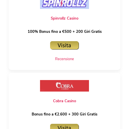
Spinrollz Casino
100% Bonus fino a €500 + 200 Giri Gratis
Recensione
Cobra Casino
Bonus fino a €2.600 + 300 Giri Gratis