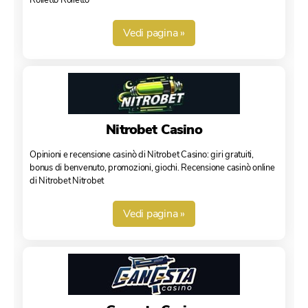
Vedi pagina »
Nitrobet Casino
Opinioni e recensione casinò di Nitrobet Casino: giri gratuiti,
bonus di benvenuto, promozioni, giochi. Recensione casinò online
di Nitrobet Nitrobet
Vedi pagina »