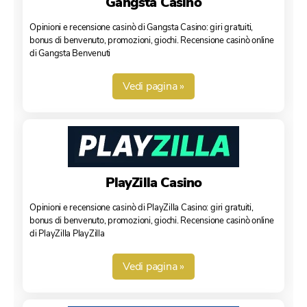
Gangsta Casino
Opinioni e recensione casinò di Gangsta Casino: giri gratuiti,
bonus di benvenuto, promozioni, giochi. Recensione casinò online
di Gangsta Benvenuti
Vedi pagina »
PlayZilla Casino
Opinioni e recensione casinò di PlayZilla Casino: giri gratuiti,
bonus di benvenuto, promozioni, giochi. Recensione casinò online
di PlayZilla PlayZilla
Vedi pagina »