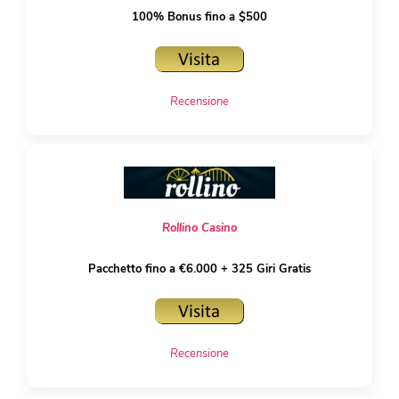
100% Bonus fino a $500
Recensione
Rollino Casino
Pacchetto fino a €6.000 + 325 Giri Gratis
Recensione