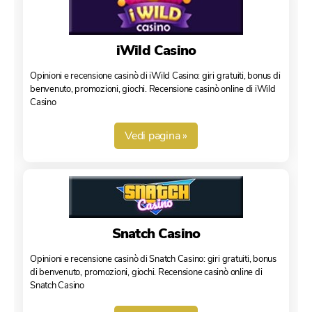
iWild Casino
Opinioni e recensione casinò di iWild Casino: giri gratuiti, bonus di
benvenuto, promozioni, giochi. Recensione casinò online di iWild
Casino
Vedi pagina »
Snatch Casino
Opinioni e recensione casinò di Snatch Casino: giri gratuiti, bonus
di benvenuto, promozioni, giochi. Recensione casinò online di
Snatch Casino