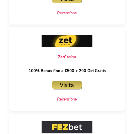
Recensione
ZetCasino
100% Bonus fino a €500 + 200 Giri Gratis
Recensione