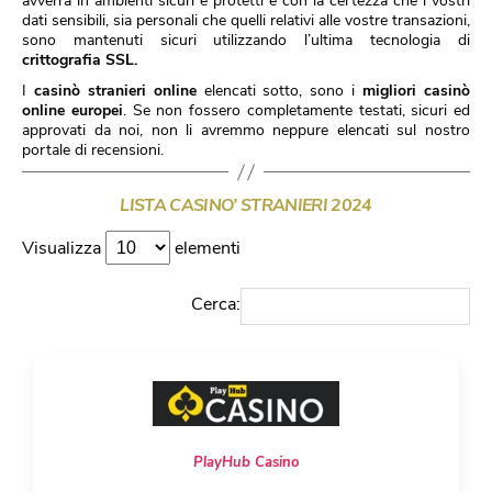
avverrà
in ambienti sicuri e protetti e con la certezza che i vostri
dati sensibili, sia personali che quelli relativi alle vostre transazioni,
sono mantenuti sicuri utilizzando l’ultima tecnologia di
crittografia SSL.
I
casinò stranieri online
elencati sotto, sono i
migliori casinò
online europei
. Se non fossero completamente testati, sicuri ed
approvati da noi, non li avremmo neppure elencati sul nostro
portale di recensioni.
LISTA CASINO’ STRANIERI 2024
Visualizza
elementi
Cerca:
PlayHub Casino