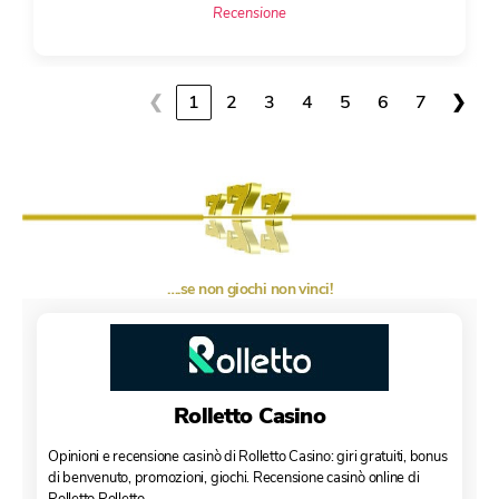
Recensione
❮
1
2
3
4
5
6
7
❯
….se non giochi non vinci!
Rolletto Casino
Opinioni e recensione casinò di Rolletto Casino: giri gratuiti, bonus
di benvenuto, promozioni, giochi. Recensione casinò online di
Rolletto Rolletto