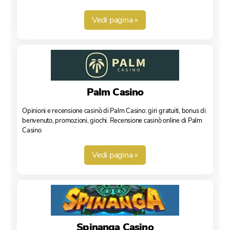
Vedi pagina »
Palm Casino
Opinioni e recensione casinò di Palm Casino: giri gratuiti, bonus di
benvenuto, promozioni, giochi. Recensione casinò online di Palm
Casino
Vedi pagina »
Spinanga Casino