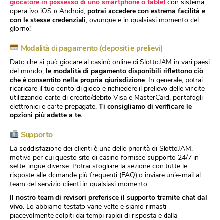
giocatore in possesso di uno smartphone o tablet
con sistema
operativo iOS o Android,
potrai accedere con estrema facilità e
con le stesse credenziali
, ovunque e in qualsiasi momento del
giorno!
Modalità di pagamento (depositi e prelievi)
Dato che si può giocare al casinò online di SlottoJAM in vari paesi
del mondo,
le modalità di pagamento disponibili riflettono ciò
che è consentito nella propria giurisdizione
. In generale, potrai
ricaricare il tuo conto di gioco e richiedere il prelievo delle vincite
utilizzando carte di credito/debito Visa e MasterCard, portafogli
elettronici e carte prepagate.
Ti consigliamo di verificare le
opzioni più adatte a te.
Supporto
La soddisfazione dei clienti è una delle priorità di SlottoJAM,
motivo per cui questo sito di casino fornisce supporto 24/7 in
sette lingue diverse. Potrai sfogliare la sezione con tutte le
risposte alle domande più frequenti (FAQ) o inviare un’e-mail al
team del servizio clienti in qualsiasi momento.
Il nostro team di revisori preferisce il supporto tramite chat dal
vivo
. Lo abbiamo testato varie volte e siamo rimasti
piacevolmente colpiti dai tempi rapidi di risposta e dalla