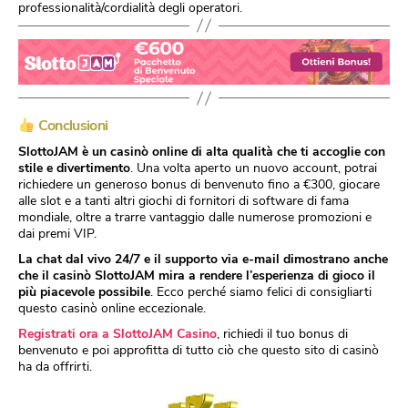
professionalità/cordialità degli operatori.
Conclusioni
SlottoJAM è un casinò online di alta qualità che ti accoglie con
stile e divertimento
. Una volta aperto un nuovo account, potrai
richiedere un generoso bonus di benvenuto fino a €300, giocare
alle slot e a tanti altri giochi di fornitori di software di fama
mondiale, oltre a trarre vantaggio dalle numerose promozioni e
dai premi VIP.
La chat dal vivo 24/7 e il supporto via e-mail dimostrano anche
che il casinò SlottoJAM mira a rendere l’esperienza di gioco il
più piacevole possibile
. Ecco perché siamo felici di consigliarti
questo casinò online eccezionale.
Registrati ora a SlottoJAM Casino
, richiedi il tuo bonus di
benvenuto e poi approfitta di tutto ciò che questo sito di casinò
ha da offrirti.