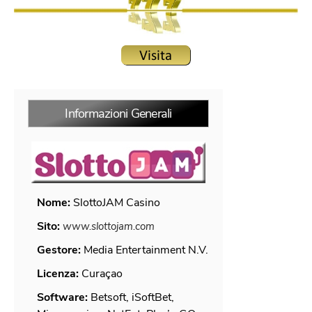
Informazioni Generali
Nome:
SlottoJAM Casino
Sito:
www.slottojam.com
Gestore:
Media Entertainment N.V.
Licenza:
Curaçao
Software:
Betsoft, iSoftBet,