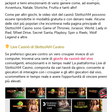
jackpot e temi emozionanti di vario genere come, ad esempio,
Avventura, Natale, Storiche, Frutta e tanti altri!
Come per altri giochi, le video slot del casinò SlottoJAM possono
essere riprodotte in modalità gratuita o con denaro reale. Alcune
delle slot più popolari che incontrerai nella pagina principale di
SlottoJAM Casino sono
Game of Thrones, Jurassic World, Lady in
Red, 5Reel Drive, Secret Santa, Playboy, Spin o Reels, Wolf
Legend
e altre.
Live Casinò di SlottoJAM Casino
Se preferisci giocare contro un vero croupier invece di un
computer, troverai una serie di
giochi da casinò dal vivo
coinvolgenti, emozionanti e in tempo reale! La piattaforma Live di
SlottoJAM Casino, composta da vari tavoli da gioco, consente ai
giocatori di interagire con i croupier e gli altri giocatori dal vivo,
scommettere in tempo reale e avere l’opportunità di vincere premi
più elevati.