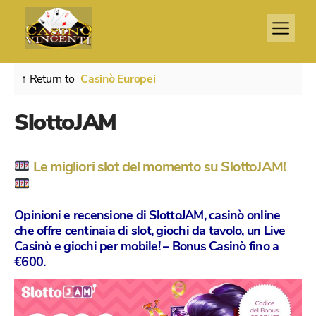
Casinò
Europei
↑ Return to
Casinò Europei
Online
con
SlottoJAM
i
migliori
bonus
di
Le migliori slot del momento su SlottoJAM!
benvenuto
Opinioni e recensione di SlottoJAM, casinò online
che offre centinaia di slot, giochi da tavolo, un Live
Casinò e giochi per mobile! – Bonus Casinò fino a
€600.