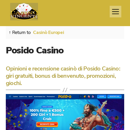
Casinò
Europei
↑ Return to
Casinò Europei
Online
con
Posido Casino
i
migliori
bonus
di
Opinioni e recensione casinò di Posido Casino:
benvenuto
giri gratuiti, bonus di benvenuto, promozioni,
giochi.