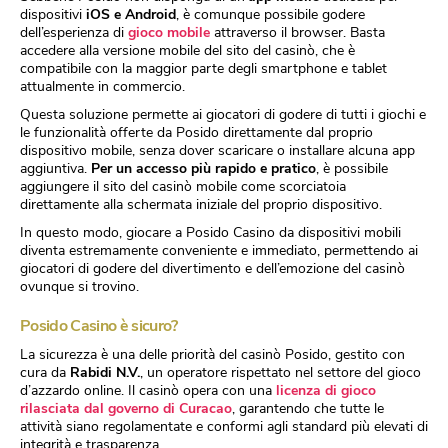
dispositivi
iOS e Android
, è comunque possibile godere
dell’esperienza di
gioco mobile
attraverso il browser. Basta
accedere alla versione mobile del sito del casinò, che è
compatibile con la maggior parte degli smartphone e tablet
attualmente in commercio.
Questa soluzione permette ai giocatori di godere di tutti i giochi e
le funzionalità offerte da Posido direttamente dal proprio
dispositivo mobile, senza dover scaricare o installare alcuna app
aggiuntiva.
Per un accesso più rapido e pratico
, è possibile
aggiungere il sito del casinò mobile come scorciatoia
direttamente alla schermata iniziale del proprio dispositivo.
In questo modo, giocare a Posido Casino da dispositivi mobili
diventa estremamente conveniente e immediato, permettendo ai
giocatori di godere del divertimento e dell’emozione del casinò
ovunque si trovino.
Posido Casino è sicuro?
La sicurezza è una delle priorità del casinò Posido, gestito con
cura da
Rabidi N.V.
, un operatore rispettato nel settore del gioco
d’azzardo online. Il casinò opera con una
licenza di gioco
rilasciata dal governo di Curacao
, garantendo che tutte le
attività siano regolamentate e conformi agli standard più elevati di
integrità e trasparenza.