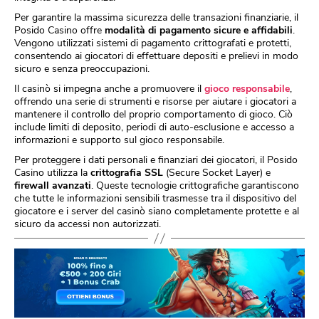
Per garantire la massima sicurezza delle transazioni finanziarie, il
Posido Casino offre
modalità di pagamento sicure e affidabili
.
Vengono utilizzati sistemi di pagamento crittografati e protetti,
consentendo ai giocatori di effettuare depositi e prelievi in modo
sicuro e senza preoccupazioni.
Il casinò si impegna anche a promuovere il
gioco responsabile
,
offrendo una serie di strumenti e risorse per aiutare i giocatori a
mantenere il controllo del proprio comportamento di gioco. Ciò
include limiti di deposito, periodi di auto-esclusione e accesso a
informazioni e supporto sul gioco responsabile.
Per proteggere i dati personali e finanziari dei giocatori, il Posido
Casino utilizza la
crittografia SSL
(Secure Socket Layer) e
firewall avanzati
. Queste tecnologie crittografiche garantiscono
che tutte le informazioni sensibili trasmesse tra il dispositivo del
giocatore e i server del casinò siano completamente protette e al
sicuro da accessi non autorizzati.