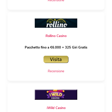
Recensione
Rollino Casino
Pacchetto fino a €6.000 + 325 Giri Gratis
Recensione
iWild Casino