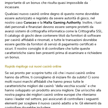
importante di un bonus che risulta quasi impossibile da
incassare.
Qualsiasi nuovo casinò online degno di questo nome dovrebbe
essere autorizzato e regolato da severe autorità di gioco, nel
nostro caso
Curacao
e la
Malta Gaming Authority
. Inoltre, i tuoi
dati personali e finanziari devono essere sempre protetti da
avanzi sistemi di crittografia informatica come la Crittografia SSL.
Il catalogo di giochi deve contenere titoli da fornitori di software
per casinò affidabili e rinomati, e tutte le transazioni dovrebbe
essere gestite da fornitori di servizi di pagamento certificati e
sicuri. Il nostro consiglio è di controllare che tutte queste
caratteristiche siano ben presenti prima di esaminare e richiedere
un bonus.
Rapido riepilogo sui nuovi casinò online
Se sei pronto per scoprire tutto ciò che i nuovi casinò online
hanno da offrire, ti consigliamo di iniziare fin da subito! Ci sono
molti nuovi marchi affidabili che hanno preso tutte le
caratteristiche migliori dei casinò “della vecchia scuola” e che
hanno sviluppato un prodotto ancora migliore. Dai un’occhio alla
nostra pagina dei migliori casinò online europei che riteniamo
siano i leader nel settore, poi assicurati di controllare i seguenti
elementi per scegliere il nuovo casinò adatto a te. Gli elementi da
controllare dovrebbe includere: