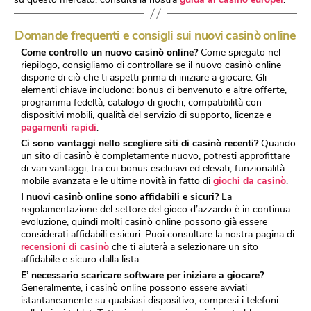
Domande frequenti e consigli sui nuovi casinò online
Come controllo un nuovo casinò online?
Come spiegato nel
riepilogo, consigliamo di controllare se il nuovo casinò online
dispone di ciò che ti aspetti prima di iniziare a giocare. Gli
elementi chiave includono: bonus di benvenuto e altre offerte,
programma fedeltà, catalogo di giochi, compatibilità con
dispositivi mobili, qualità del servizio di supporto, licenze e
pagamenti rapidi
.
Ci sono vantaggi nello scegliere siti di casinò recenti?
Quando
un sito di casinò è completamente nuovo, potresti approfittare
di vari vantaggi, tra cui bonus esclusivi ed elevati, funzionalità
mobile avanzata e le ultime novità in fatto di
giochi da casinò
.
I nuovi casinò online sono affidabili e sicuri?
La
regolamentazione del settore del gioco d’azzardo è in continua
evoluzione, quindi molti casinò online possono già essere
considerati affidabili e sicuri. Puoi consultare la nostra pagina di
recensioni di casinò
che ti aiuterà a selezionare un sito
affidabile e sicuro dalla lista.
E’ necessario scaricare software per iniziare a giocare?
Generalmente, i casinò online possono essere avviati
istantaneamente su qualsiasi dispositivo, compresi i telefoni