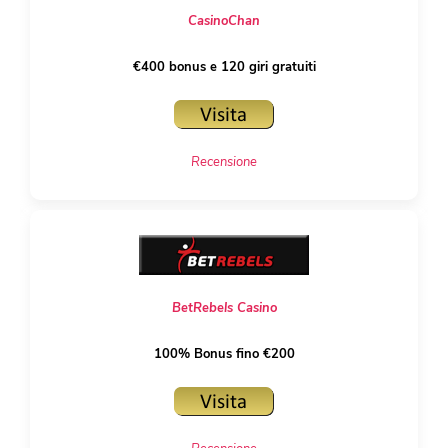
CasinoChan
€400 bonus e 120 giri gratuiti
Recensione
BetRebels Casino
100% Bonus fino €200