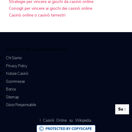
Strategie per vincere ai giochi da casinò online
Consigli per vincere ai giochi dei casinò online
Casinò online o casinò terrestri
Some HTML is allowed in here.
Chi Siamo
Privacy Policy
Notizie Casinò
Scommesse
Banca
Sitemap
Gioco Responsabile
Su
↑
I Casinò Online su Wikipedia
.