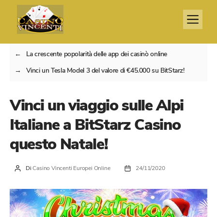
Casinò
Europei
←
La crescente popolarità delle app dei casinò online
Online
→
Vinci un Tesla Model 3 del valore di €45.000 su BitStarz!
con
i
migliori
Vinci un viaggio sulle Alpi
bonus
di
Italiane a BitStarz Casino
benvenuto
questo Natale!
Di
Casino Vincenti Europei Online
24/11/2020
Autore
Data
articolo
dell'articolo