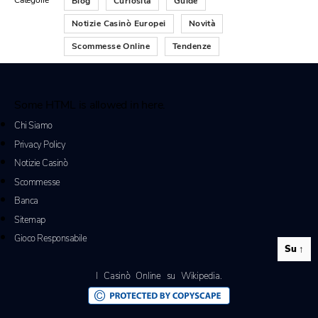
Blog
Curiosità
Guide
Notizie Casinò Europei
Novità
Scommesse Online
Tendenze
Some HTML is allowed in here.
Chi Siamo
Privacy Policy
Notizie Casinò
Scommesse
Banca
Sitemap
Gioco Responsabile
Su
↑
I Casinò Online su Wikipedia
.