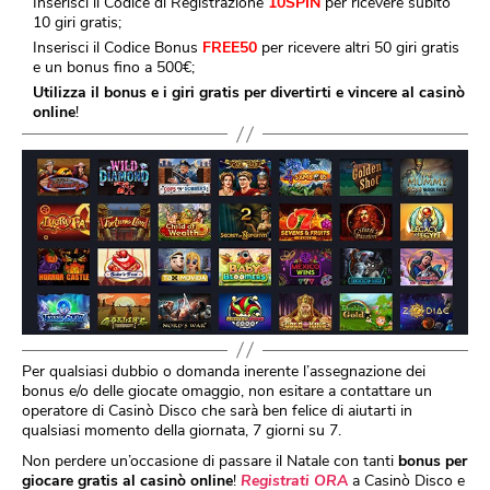
Inserisci il Codice di Registrazione
10SPIN
per ricevere subito
10 giri gratis;
Inserisci il Codice Bonus
FREE50
per ricevere altri 50 giri gratis
e un bonus fino a 500€;
Utilizza il bonus e i giri gratis per divertirti e vincere al casinò
online
!
Per qualsiasi dubbio o domanda inerente l’assegnazione dei
bonus e/o delle giocate omaggio, non esitare a contattare un
operatore di Casinò Disco che sarà ben felice di aiutarti in
qualsiasi momento della giornata, 7 giorni su 7.
Non perdere un’occasione di passare il Natale con tanti
bonus per
giocare gratis al casinò online
!
Registrati ORA
a Casinò Disco e