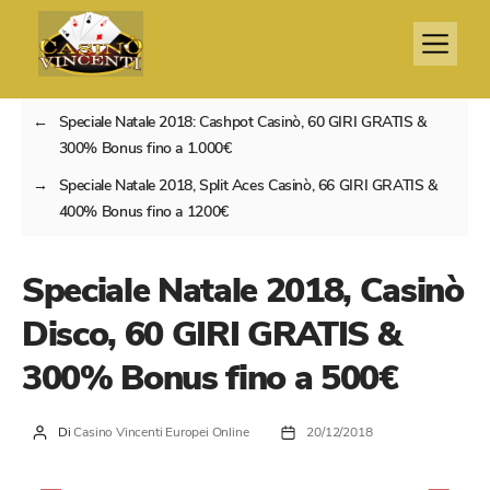
Casinò
Europei
←
Speciale Natale 2018: Cashpot Casinò, 60 GIRI GRATIS &
Online
300% Bonus fino a 1.000€
con
i
→
Speciale Natale 2018, Split Aces Casinò, 66 GIRI GRATIS &
migliori
400% Bonus fino a 1200€
bonus
di
benvenuto
Speciale Natale 2018, Casinò
Disco, 60 GIRI GRATIS &
300% Bonus fino a 500€
Di
Casino Vincenti Europei Online
20/12/2018
Autore
Data
articolo
dell'articolo