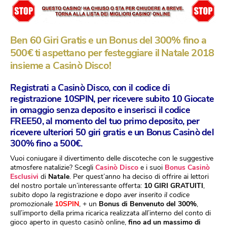
Ben 60 Giri Gratis e un Bonus del 300% fino a
500€ ti aspettano per festeggiare il Natale 2018
insieme a Casinò Disco!
Registrati a Casinò Disco, con il codice di
registrazione 10SPIN, per ricevere subito 10 Giocate
in omaggio senza deposito e inserisci il codice
FREE50, al momento del tuo primo deposito, per
ricevere ulteriori 50 giri gratis e un Bonus Casinò del
300% fino a 500€.
Vuoi coniugare il divertimento delle discoteche con le suggestive
atmosfere natalizie? Scegli
Casinò Disco
e i suoi
Bonus Casinò
Esclusivi
di
Natale
. Per quest’anno ha deciso di offrire ai lettori
del nostro portale un’interessante offerta:
10 GIRI GRATUITI
,
subito dopo la registrazione e dopo aver inserito il codice
promozionale
10SPIN
, + un
Bonus di Benvenuto del 300%
,
sull’importo della prima ricarica realizzata all’interno del conto di
gioco aperto in questo casinò online,
fino ad un massimo di