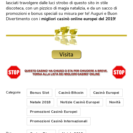
lasciati travolgere dalle luci strobo di questo sito in stile
discoteca, con un pizzico di magia natalizia, e da un sacco di
promozioni e bonus speciali su misura per te! Auguri e Buon
Divertimento con i
migliori casinò online europei del 2019
!
Categorie
Bonus Slot
Casinò Bitcoin
Casinò Europei
Natale 2018
Notizie Casinò Europei
Novità
Promozioni Casinò Europei
Promozioni Casinò Internazionali