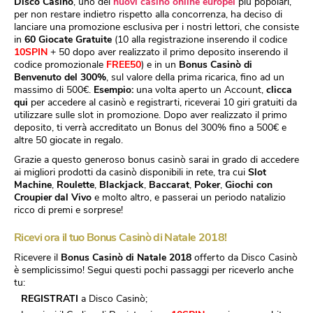
Disco Casinò
, uno dei
nuovi casinò online europei
più popolari,
per non restare indietro rispetto alla concorrenza, ha deciso di
lanciare una promozione esclusiva per i nostri lettori, che consiste
in
60 Giocate Gratuite
(10 alla registrazione inserendo il codice
10SPIN
+ 50 dopo aver realizzato il primo deposito inserendo il
codice promozionale
FREE50
) e in un
Bonus Casinò di
Benvenuto del 300%
, sul valore della prima ricarica, fino ad un
massimo di 500€.
Esempio:
una volta aperto un Account,
clicca
qui
per accedere al casinò e registrarti, riceverai 10 giri gratuiti da
utilizzare sulle slot in promozione. Dopo aver realizzato il primo
deposito, ti verrà accreditato un Bonus del 300% fino a 500€ e
altre 50 giocate in regalo.
Grazie a questo generoso bonus casinò sarai in grado di accedere
ai migliori prodotti da casinò disponibili in rete, tra cui
Slot
Machine
,
Roulette
,
Blackjack
,
Baccarat
,
Poker
,
Giochi con
Croupier dal Vivo
e molto altro, e passerai un periodo natalizio
ricco di premi e sorprese!
Ricevi ora il tuo Bonus Casinò di Natale 2018!
Ricevere il
Bonus Casinò di Natale 2018
offerto da Disco Casinò
è semplicissimo! Segui questi pochi passaggi per riceverlo anche
tu:
REGISTRATI
a Disco Casinò;