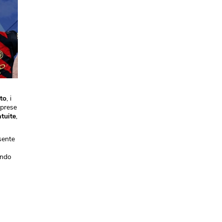
to
, i
rprese
tuite
,
sente
ando