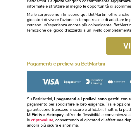
BetMartini. Le
quote
vengono costantemente
aggiornate
informate e sfruttare al meglio le opportunità di scommes
Ma le sorprese non finiscono qui: BetMartini offre anche l
giocatori di vivere l’azione in tempo reale e di adattare le
cercano un’esperienza ancora più coinvolgente, BetMartini
l’emozione del gioco d’azzardo a un livello completament
Pagamenti e prelievi su BetMartini
Su BetMartini,
i pagamenti e i prelievi sono gestiti con e
pagamento per soddisfare le loro esigenze. Tra le opzioni 
garantiscono transazioni sicure e affidabili. Inoltre, la
MiFinity e Astropay
, offrendo flessibilità e convenienza 
le
criptovalute
, consentendo ai giocatori di effettuare dep
ancora più sicura e anonima.