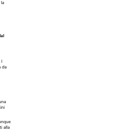
, la
dal
 I
a da
una
ini
iunque
i alla