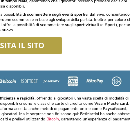
 in tempo reale
, garantendo che i giocatori possano prendere decisioni
sa disponibili.
a possibilità di
scommettere sugli eventi sportivi dal vivo
, consentendo
 proprie scommesse in base agli sviluppi della partita. Inoltre, per coloro 
 offre la possibilità di scommettere sugli
sport virtuali
(e-Sport), porta
e nuovo.
fficienza e rapidità,
offrendo ai giocatori una vasta scelta di modalità di
disponibili ci sono le classiche carte di credito come
Visa e Mastercard
,
 piattaforma accetta anche metodi di pagamento online come
Paysafecard,
ai giocatori. Ma le sorprese non finiscono qui: BetMartini ha anche abbrac
ositi e prelievi utilizzando
Bitcoin
, garantendo un’esperienza di pagamen