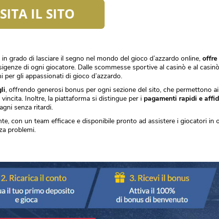
in grado di lasciare il segno nel mondo del gioco d’azzardo online,
offre
igenze di ogni giocatore. Dalle scommesse sportive al casinò e al casinò
 per gli appassionati di gioco d’azzardo.
li
, offrendo generosi bonus per ogni sezione del sito, che permettono ai
 vincita. Inoltre, la piattaforma si distingue per i
pagamenti rapidi e affid
gni senza ritardi.
nte, con un team efficace e disponibile pronto ad assistere i giocatori in 
za problemi.