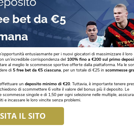
’opportunità entusiasmante per i nuovi giocatori di massimizzare il loro
. Con un’incredibile corrispondenza del
100% fino a €200 sul primo deposi
uttare al meglio le scommesse sportive offerte dalla piattaforma. Ma le so
dere di
5 free bet da €5 ciascuna
, per un totale di €25 in
scommesse gra
 effettuare un
deposito minimo di €20
. Tuttavia, è importante tenere pre
ichiedono di scommettere 6 volte il valore del bonus più il deposito. Le
scommesse singole e di 1,50 per ogni selezione nelle multiple, assicur
iti e incassare le loro vincite senza problemi.