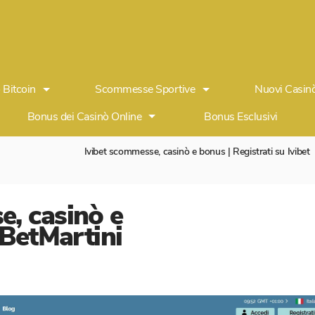
 Bitcoin
Scommesse Sportive
Nuovi Casin
Bonus dei Casinò Online
Bonus Esclusivi
Ivibet scommesse, casinò e bonus | Registrati su Ivibet
, casinò e
 BetMartini