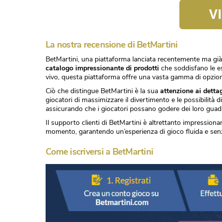
La nostra recensione di BetMartini
BetMartini, una piattaforma lanciata recentemente ma già 
catalogo impressionante di prodotti
che soddisfano le es
vivo, questa piattaforma offre una vasta gamma di opzioni
Ciò che distingue BetMartini è la sua
attenzione ai dettag
giocatori di massimizzare il divertimento e le possibilità di
assicurando che i giocatori possano godere dei loro guada
Il supporto clienti di BetMartini è altrettanto impressiona
momento, garantendo un’esperienza di gioco fluida e sen
Come iscriversi a BetMartini