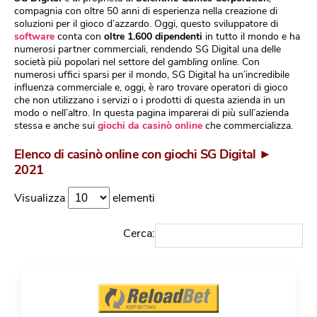
compagnia con oltre 50 anni di esperienza nella creazione di
soluzioni per il gioco d’azzardo. Oggi, questo sviluppatore di
software
conta con
oltre 1.600 dipendenti
in tutto il mondo e ha
numerosi partner commerciali, rendendo SG Digital una delle
società più popolari nel settore del
gambling online
. Con
numerosi uffici sparsi per il mondo, SG Digital ha un’incredibile
influenza commerciale e, oggi, è raro trovare operatori di gioco
che non utilizzano i servizi o i prodotti di questa azienda in un
modo o nell’altro. In questa pagina imparerai di più sull’azienda
stessa e anche sui
giochi da casinò online
che commercializza.
Elenco di casinò online con giochi SG Digital ►
2021
Visualizza
elementi
Cerca: