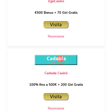
EgoCasino
€500 Bonus + 70 Giri Gratis
Recensione
Cadoola Casinò
100% fino a 500€ + 200 Giri Gratis
Recensione