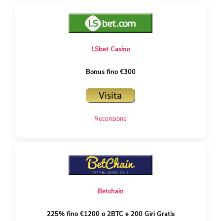
LSbet Casino
Bonus fino €300
Recensione
Betchain
225% fino €1200 o 2BTC e 200 Giri Gratis