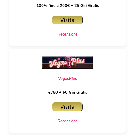
100% fino a 200€ + 25 Giri Gratis
Recensione
VegasPlus
€750 + 50 Giri Gratis
Recensione