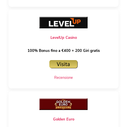
LevelUp Casino
100% Bonus fino a €400 + 200 Giri gratis
Recensione
Golden Euro