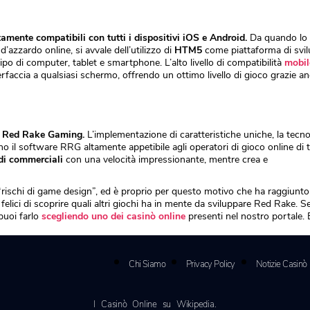
amente compatibili con tutti i dispositivi iOS e Android.
Da quando lo
d’azzardo online, si avvale dell’utilizzo di
HTM5
come piattaforma di svi
ipo di computer, tablet e smartphone. L’alto livello di compatibilità
mobil
terfaccia a qualsiasi schermo, offrendo un ottimo livello di gioco grazie a
di Red Rake Gaming.
L’implementazione di caratteristiche uniche, la tecno
no il software RRG altamente appetibile agli operatori di gioco online di t
di commerciali
con una velocità impressionante, mentre crea e
ischi di game design”, ed è proprio per questo motivo che ha raggiunt
elici di scoprire quali altri giochi ha in mente da sviluppare Red Rake. Se
 puoi farlo
scegliendo uno dei casinò online
presenti nel nostro portale.
Chi Siamo
Privacy Policy
Notizie Casinò
I Casinò Online su Wikipedia
.