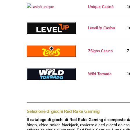
Unique Casinò
1
LevelUp Casino
1
7Signs Casino
7
Wild Tornado
1
Selezione di giochi Red Rake Gaming
Il catalogo di giochi di Red Rake Gaming è composto da c
bingo, video poker, blackjack, roulette
e altri giochi da c