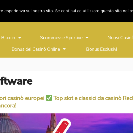
re esperienza sul nostro sito. Se continui ad utilizzare questo sito noi 
 Bitcoin
Scommesse Sportive
Nuovi Casin
Bonus dei Casinò Online
Bonus Esclusivi
ftware
ori casinò europei
Top slot e classici da casinò Red
ancora!