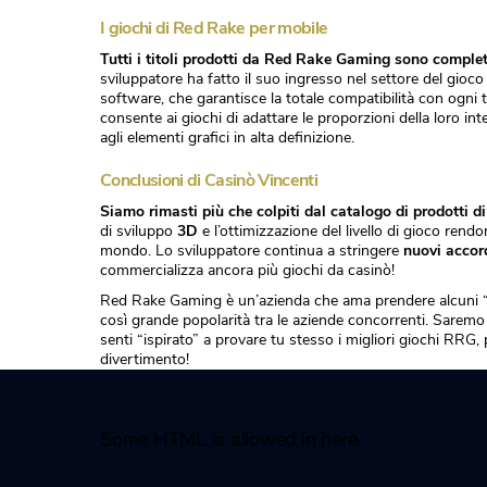
I giochi di Red Rake per mobile
Tutti i titoli prodotti da Red Rake Gaming sono complet
sviluppatore ha fatto il suo ingresso nel settore del gioco 
software, che garantisce la totale compatibilità con ogni t
consente ai giochi di adattare le proporzioni della loro in
agli elementi grafici in alta definizione.
Conclusioni di Casinò Vincenti
Siamo rimasti più che colpiti dal catalogo di prodotti 
di sviluppo
3D
e l’ottimizzazione del livello di gioco rendo
mondo. Lo sviluppatore continua a stringere
nuovi accor
commercializza ancora più giochi da casinò!
Red Rake Gaming è un’azienda che ama prendere alcuni “r
così grande popolarità tra le aziende concorrenti. Saremo f
senti “ispirato” a provare tu stesso i migliori giochi RRG,
divertimento!
Some HTML is allowed in here.