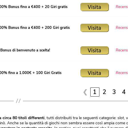
00% Bonus fino a €400 + 20 Giri gratis
Recens
00% Bonus fino a €400 + 200 Giri gratis
Recens
 Bonus di benvenuto a scelta!
Recens
00% fino a 1.000€ + 100 Giri Gratis
Recens
❮
1
2
3
4
irca 80 titoli differenti
, tutti distribuiti tra le seguenti categorie:
slot, 
asinò. Anche se la quantità di giochi non sembra essere così ampia come q