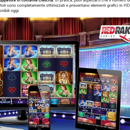
ppatore in costante crescita.
In pratica, puoi aspettarti che il numero d
titoli sono completamente ottimizzati e presentano elementi grafici in HD
nibili oggi.