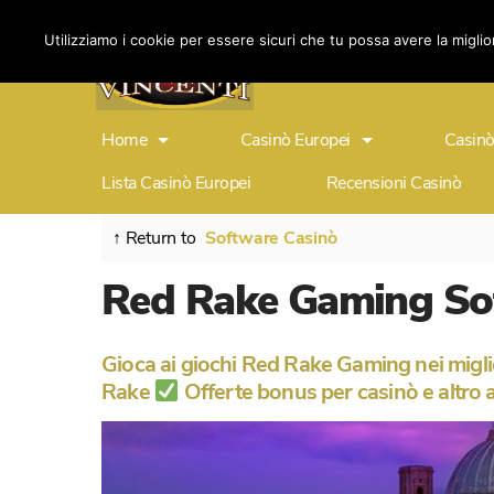
Utilizziamo i cookie per essere sicuri che tu possa avere la miglio
Casinò
Home
Casinò Europei
Casinò
Europei
Online
Lista Casinò Europei
Recensioni Casinò
con
i
migliori
↑ Return to
Software Casinò
bonus
di
Red Rake Gaming So
benvenuto
Gioca ai giochi Red Rake Gaming nei migli
Rake
Offerte bonus per casinò e altro 