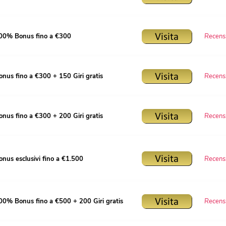
00% Bonus fino a €300
Recens
onus fino a €300 + 150 Giri gratis
Recens
onus fino a €300 + 200 Giri gratis
Recens
onus esclusivi fino a €1.500
Recens
00% Bonus fino a €500 + 200 Giri gratis
Recens