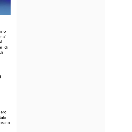
anno
rma”
i
ri di
li
i
mero
bile
mbrano