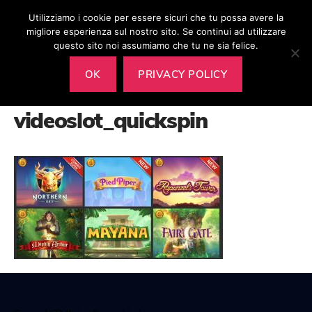
Utilizziamo i cookie per essere sicuri che tu possa avere la
migliore esperienza sul nostro sito. Se continui ad utilizzare
questo sito noi assumiamo che tu ne sia felice.
Casinò
OK
PRIVACY POLICY
Europei
↑ Return to
Quickspin Software
Online
con
videoslot_quickspin
i
migliori
bonus
di
benvenuto