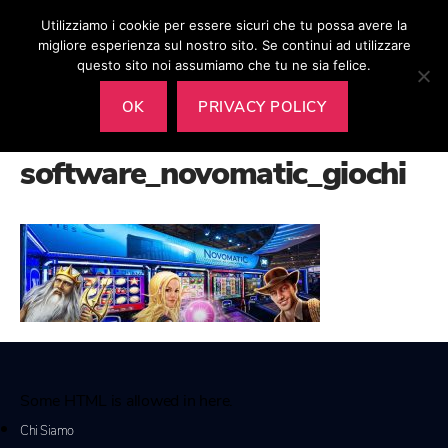
Utilizziamo i cookie per essere sicuri che tu possa avere la
migliore esperienza sul nostro sito. Se continui ad utilizzare
questo sito noi assumiamo che tu ne sia felice.
Casinò
OK
PRIVACY POLICY
Europei
↑ Return to
Novomatic Software
Online
con
software_novomatic_giochi
i
migliori
bonus
di
benvenuto
Some HTML is allowed in here.
Chi Siamo