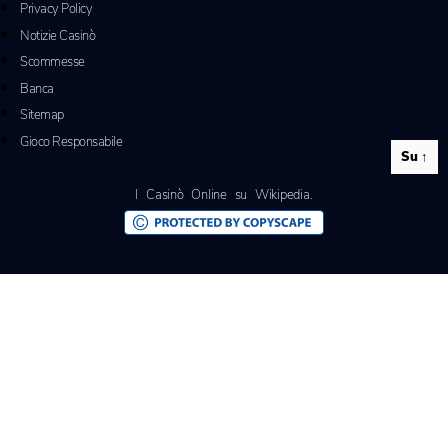
Privacy Policy
Notizie Casinò
Scommesse
Banca
Sitemap
Gioco Responsabile
Su
↑
I Casinò Online su Wikipedia
.