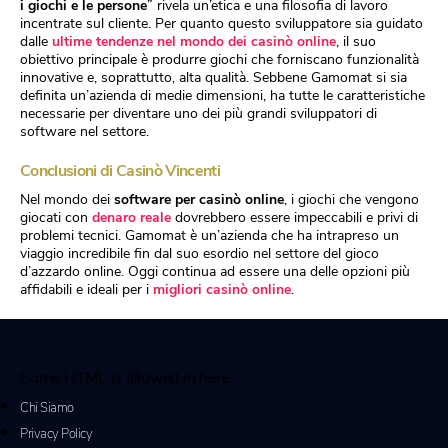
i giochi e le persone
” rivela un’etica e una filosofia di lavoro
incentrate sul cliente. Per quanto questo sviluppatore sia guidato
dalle
ultime tendenze nel mondo dei casinò online
, il suo
obiettivo principale è produrre giochi che forniscano funzionalità
innovative e, soprattutto, alta qualità. Sebbene Gamomat si sia
definita un’azienda di medie dimensioni, ha tutte le caratteristiche
necessarie per diventare uno dei più grandi sviluppatori di
software nel settore.
Conclusioni di Casinò Vincenti
Nel mondo dei
software per casinò online
, i giochi che vengono
giocati con
denaro reale
dovrebbero essere impeccabili e privi di
problemi tecnici. Gamomat è un’azienda che ha intrapreso un
viaggio incredibile fin dal suo esordio nel settore del gioco
d’azzardo online. Oggi continua ad essere una delle opzioni più
affidabili e ideali per i
migliori casinò online
.
Some HTML is allowed in here.
Chi Siamo
Privacy Policy