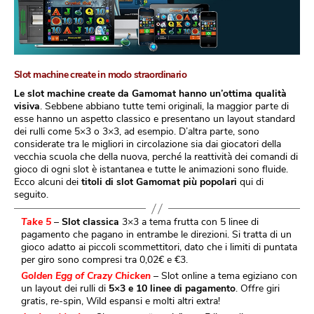
Slot machine create in modo straordinario
Le slot machine create da Gamomat hanno un’ottima qualità
visiva
. Sebbene abbiano tutte temi originali, la maggior parte di
esse hanno un aspetto classico e presentano un layout standard
dei rulli come 5×3 o 3×3, ad esempio. D’altra parte, sono
considerate tra le migliori in circolazione sia dai giocatori della
vecchia scuola che della nuova, perché la reattività dei comandi di
gioco di ogni slot è istantanea e tutte le animazioni sono fluide.
Ecco alcuni dei
titoli di slot Gamomat più popolari
qui di
seguito.
Take 5
–
Slot classica
3×3 a tema frutta con 5 linee di
pagamento che pagano in entrambe le direzioni. Si tratta di un
gioco adatto ai piccoli scommettitori, dato che i limiti di puntata
per giro sono compresi tra 0,02€ e €3.
Golden Egg of Crazy Chicken
– Slot online a tema egiziano con
un layout dei rulli di
5×3 e 10 linee di pagamento
. Offre giri
gratis, re-spin, Wild espansi e molti altri extra!