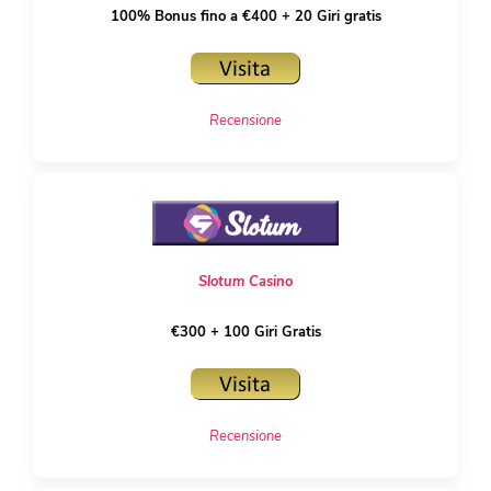
100% Bonus fino a €400 + 20 Giri gratis
Recensione
Slotum Casino
€300 + 100 Giri Gratis
Recensione