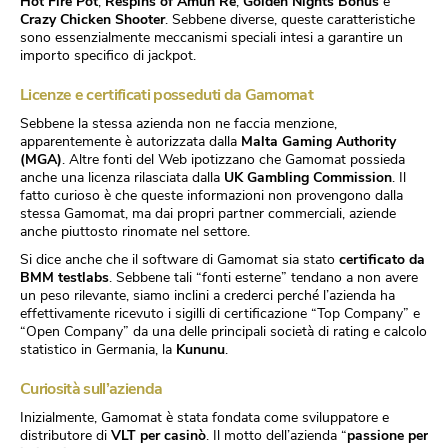
Hot Fire Pot
,
Respins of Amun Re
,
Golden Nights Bonus
e
Crazy Chicken Shooter
. Sebbene diverse, queste caratteristiche
sono essenzialmente meccanismi speciali intesi a garantire un
importo specifico di jackpot.
Licenze e certificati posseduti da Gamomat
Sebbene la stessa azienda non ne faccia menzione,
apparentemente è autorizzata dalla
Malta Gaming Authority
(MGA)
. Altre fonti del Web ipotizzano che Gamomat possieda
anche una licenza rilasciata dalla
UK Gambling Commission
. Il
fatto curioso è che queste informazioni non provengono dalla
stessa Gamomat, ma dai propri partner commerciali, aziende
anche piuttosto rinomate nel settore.
Si dice anche che il software di Gamomat sia stato
certificato da
BMM testlabs
. Sebbene tali “fonti esterne” tendano a non avere
un peso rilevante, siamo inclini a crederci perché l’azienda ha
effettivamente ricevuto i sigilli di certificazione “Top Company” e
“Open Company” da una delle principali società di rating e calcolo
statistico in Germania, la
Kununu
.
Curiosità sull’azienda
Inizialmente, Gamomat è stata fondata come sviluppatore e
distributore di
VLT per casinò
. Il motto dell’azienda “
passione per