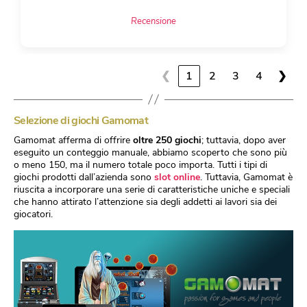
Recensione
❮
1
2
3
4
❯
Selezione di giochi Gamomat
Gamomat afferma di offrire
oltre 250 giochi
; tuttavia, dopo aver
eseguito un conteggio manuale, abbiamo scoperto che sono più
o meno 150, ma il numero totale poco importa. Tutti i tipi di
giochi prodotti dall’azienda sono
slot online
. Tuttavia, Gamomat è
riuscita a incorporare una serie di caratteristiche uniche e speciali
che hanno attirato l’attenzione sia degli addetti ai lavori sia dei
giocatori.