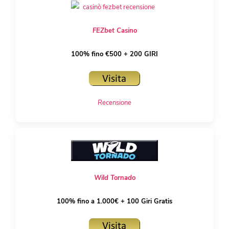
FEZbet Casino
100% fino €500 + 200 GIRI
Recensione
Wild Tornado
100% fino a 1.000€ + 100 Giri Gratis