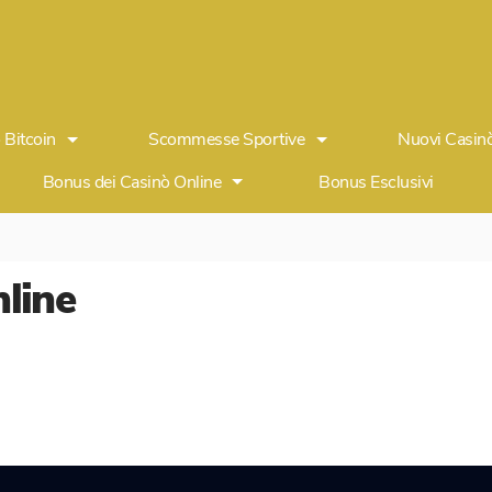
 Bitcoin
Scommesse Sportive
Nuovi Casin
Bonus dei Casinò Online
Bonus Esclusivi
line