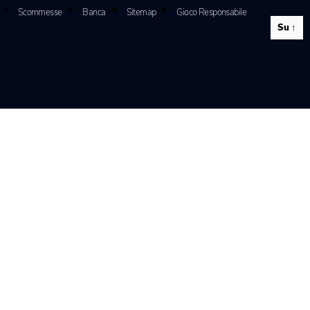
Scommesse
Banca
Sitemap
Gioco Responsabile
Su
↑