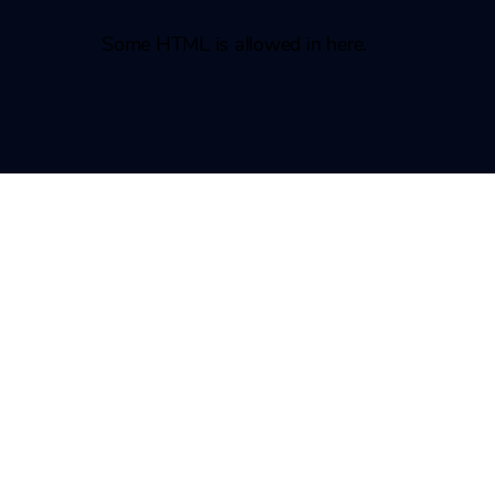
Some HTML is allowed in here.