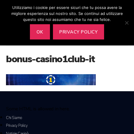
Utilizziamo i cookie per essere sicuri che tu possa avere la
migliore esperienza sul nostro sito. Se continui ad utilizzare
questo sito noi assumiamo che tu ne sia felice.
Casinò
OK
PRIVACY POLICY
Europei
↑ Return to
Ritornano Cashpot Casino, Casino1,
Online
RoyalSpinz e Classy Slots
con
i
bonus-casino1club-it
migliori
bonus
di
benvenuto
Some HTML is allowed in here.
Chi Siamo
Privacy Policy
Notizie Casinò