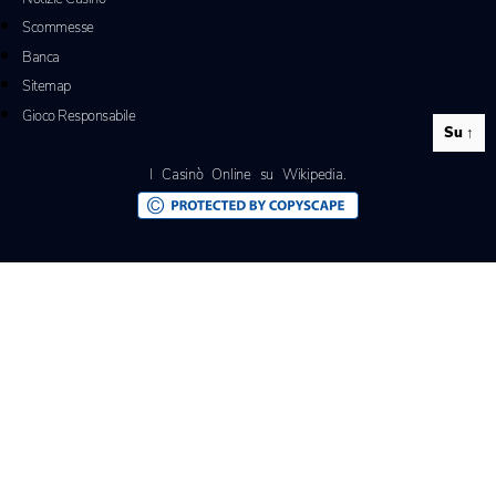
Scommesse
Banca
Sitemap
Gioco Responsabile
Su
↑
I Casinò Online su Wikipedia
.