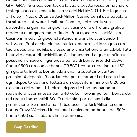
GIRI GRATIS Gioca con Jack e la sua cravatta rossa brindando e
festeggiando assieme a lui l’arrivo del Natale 2019. Festeggia in
anticipo il Natale 2019 su JackMillion Casinò con il suo popolare
fornitore di software: Realtime Gaming, noto per la sua
straordinaria gamma di giochi da casinò che offre una grafica
moderna e un gioco molto fluido. Puoi giocare su JackMillion
Casino in modalità gioco istantaneo ma anche scaricando il
software. Puoi anche giocare su Jack mentre sei in viaggio con il
tuo dispositivo mobile, sia esso uno smartphone o un tablet. Tutti
i nuovi giocatori di JackMillion Casino aderenti a questa offerta
possono richiedere il generoso bonus di benvenuto del 200%
fino a €500 con codice bonus TREAT1 ed ottenere inoltre 150
giri gratuiti. Inoltre, bonus addizionali ti aspettano sui tuoi
prossimi 4 depositi. Ricordati che per riscattare i giri gratuiti su
ogni deposito dovrai effettuare un deposito minimo di € 20 per
ciascuno dei depositi. Inoltre i depositi e i bonus hanno un
requisito di scommessa pari a 40 volte il loro importo. I bonus dei
giri gratuiti sono validi SOLO nelle slot partecipanti alla
promozione. Se questo non ti bastasse, su JackMillion ci sono
bonus Crazy Weekend in cui puoi richiedere un bonus del 50%
fino a €500 sia il sabato che la domenica….
Keep Reading