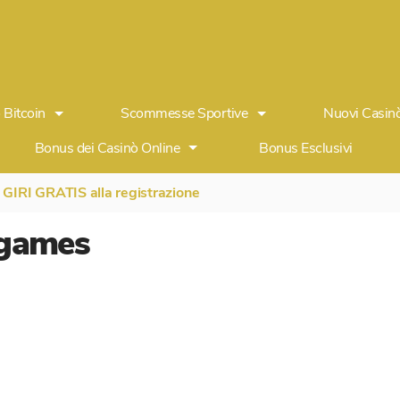
 Bitcoin
Scommesse Sportive
Nuovi Casin
Bonus dei Casinò Online
Bonus Esclusivi
 GIRI GRATIS alla registrazione
games