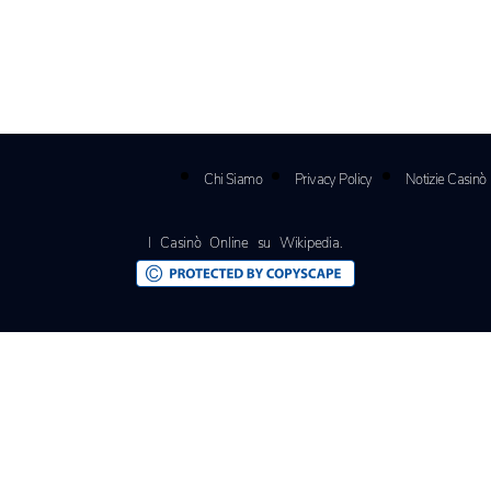
Chi Siamo
Privacy Policy
Notizie Casinò
I Casinò Online su Wikipedia
.