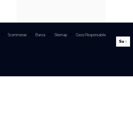
Scommesse
Banca
Sitemap
Gioco Responsabile
Su
↑