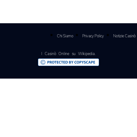
Chi Siamo
Privacy Policy
Notizie Casinò
I Casinò Online su Wikipedia
.