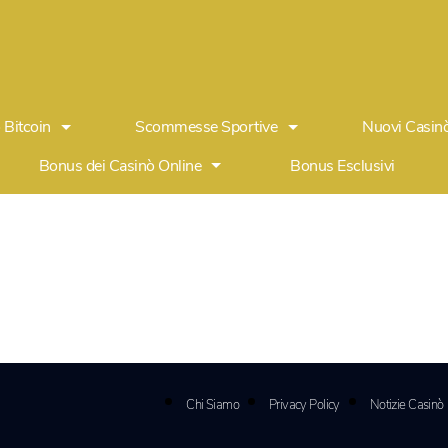
 Bitcoin
Scommesse Sportive
Nuovi Casin
Bonus dei Casinò Online
Bonus Esclusivi
Chi Siamo
Privacy Policy
Notizie Casinò