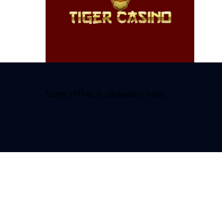
Some HTML is allowed in here.