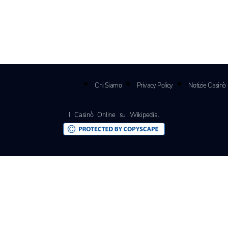
Chi Siamo
Privacy Policy
Notizie Casinò
I Casinò Online su Wikipedia
.