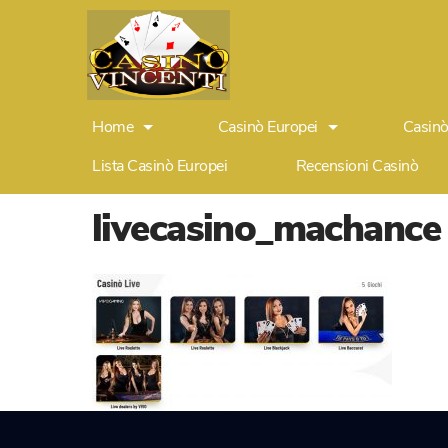
Casinò
Home
Casinò Europei
Casinò
Europei
Online
Lista Casinò Europei
Recensioni Casinò
con
i
migliori
livecasino_machance
bonus
di
benvenuto