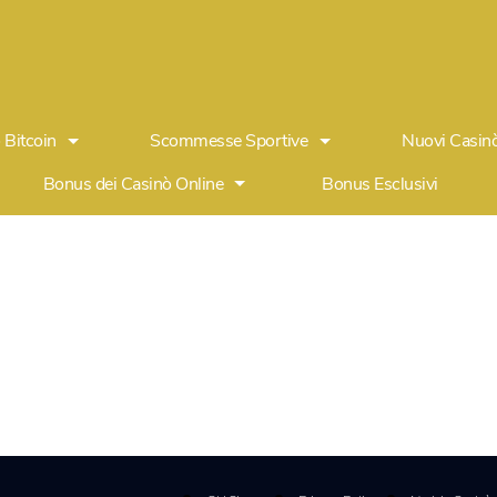
 Bitcoin
Scommesse Sportive
Nuovi Casin
Bonus dei Casinò Online
Bonus Esclusivi