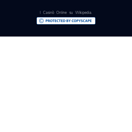
I Casinò Online su Wikipedia
.