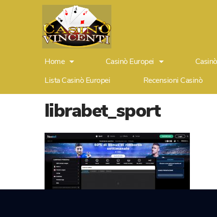
Casinò
Home
Casinò Europei
Casinò
Europei
Online
Lista Casinò Europei
Recensioni Casinò
con
i
migliori
librabet_sport
bonus
di
benvenuto