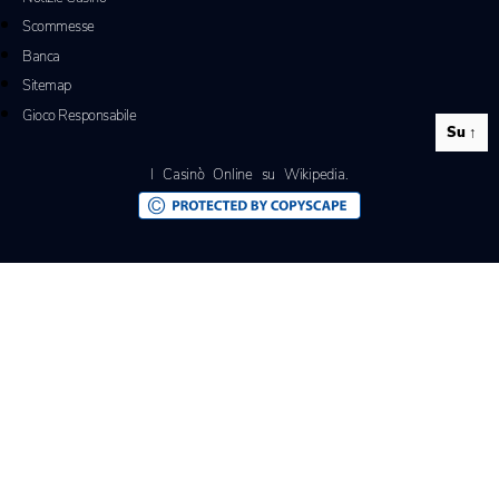
Scommesse
Banca
Sitemap
Gioco Responsabile
Su
↑
I Casinò Online su Wikipedia
.