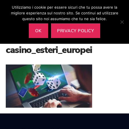
Utilizziamo i cookie per essere sicuri che tu possa avere la
migliore esperienza sul nostro sito. Se continui ad utilizzare
questo sito noi assumiamo che tu ne sia felice.
Casinò
OK
PRIVACY POLICY
Europei
↑ Return to
Home
Online
con
casino_esteri_europei
i
migliori
bonus
di
benvenuto