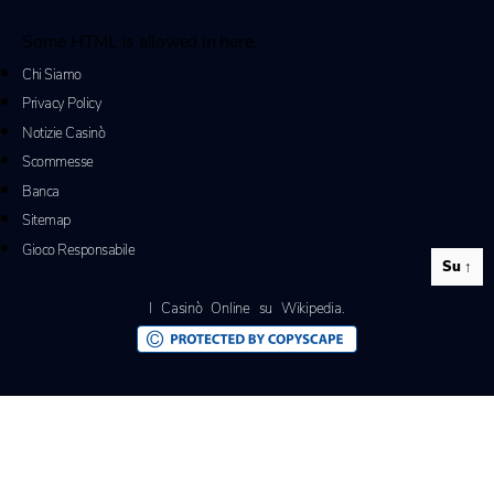
Some HTML is allowed in here.
Chi Siamo
Privacy Policy
Notizie Casinò
Scommesse
Banca
Sitemap
Gioco Responsabile
Su
↑
I Casinò Online su Wikipedia
.