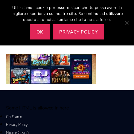
Utilizziamo i cookie per essere sicuri che tu possa avere la
migliore esperienza sul nostro sito. Se continui ad utilizzare
questo sito noi assumiamo che tu ne sia felice.
Casinò
OK
PRIVACY POLICY
Europei
giochicasino_ramsesgold
Online
con
i
migliori
bonus
di
benvenuto
Some HTML is allowed in here.
Chi Siamo
Privacy Policy
Notizie Casinò