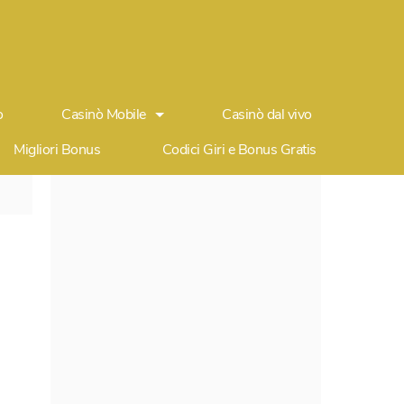
ò
Casinò Mobile
Casinò dal vivo
Migliori Bonus
Codici Giri e Bonus Gratis