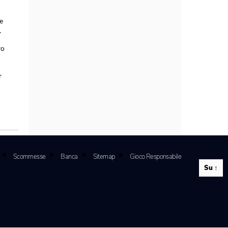
e
,
ro
r
Scommesse
Banca
Sitemap
Gioco Responsabile
Su
↑