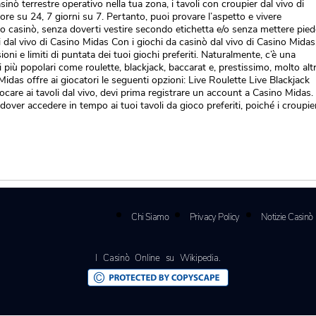
inò terrestre operativo nella tua zona, i tavoli con croupier dal vivo di
re su 24, 7 giorni su 7. Pertanto, puoi provare l’aspetto e vivere
ro casinò, senza doverti vestire secondo etichetta e/o senza mettere pied
i dal vivo di Casino Midas Con i giochi da casinò dal vivo di Casino Midas
ioni e limiti di puntata dei tuoi giochi preferiti. Naturalmente, c’è una
 più popolari come roulette, blackjack, baccarat e, prestissimo, molto alt
das offre ai giocatori le seguenti opzioni: Live Roulette Live Blackjack
iocare ai tavoli dal vivo, devi prima registrare un account a Casino Midas.
dover accedere in tempo ai tuoi tavoli da gioco preferiti, poiché i croupie
Chi Siamo
Privacy Policy
Notizie Casinò
I Casinò Online su Wikipedia
.