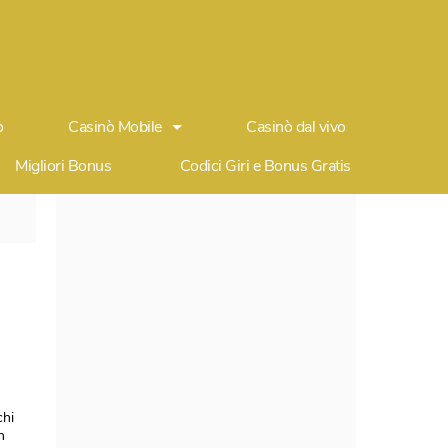
ò
Casinò Mobile
Casinò dal vivo
Migliori Bonus
Codici Giri e Bonus Gratis
chi
n