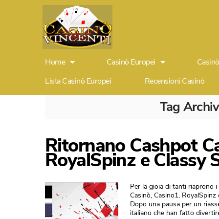
Casinò
Home
Casinò Europei
Casinò
Europei
Online
Lista Casinò Europei
Recensioni Casinò
con
i
migliori
Tag Archi
bonus
di
benvenuto
Ritornano Cashpot Ca
RoyalSpinz e Classy S
Per la gioia di tanti riaprono
Casinò, Casino1, RoyalSpinz e 
Dopo una pausa per un riasset
italiano che han fatto divert