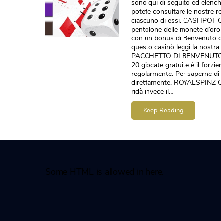
sono qui di seguito ed elench
potete consultare le nostre re
ciascuno di essi. CASHPOT
pentolone delle monete d’oro
con un bonus di Benvenuto de
questo casinò leggi la nostra
PACCHETTO DI BENVENUTO DI
20 giocate gratuite è il forzie
regolarmente. Per saperne di p
direttamente. ROYALSPINZ 
ridà invece il…
Keep Reading
Some HTML is allowed in here.