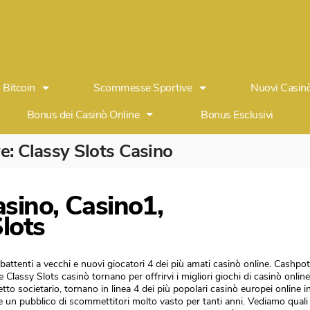
 Bitcoin
Scommesse Sportive
Nuovi Casin
Bonus dei Casinò Online
Bonus Esclusivi
ve:
Classy Slots Casino
sino, Casino1,
lots
 i battenti a vecchi e nuovi giocatori 4 dei più amati casinò online. Cashpot
Classy Slots casinò tornano per offrirvi i migliori giochi di casinò onlin
to societario, tornano in linea 4 dei più popolari casinò europei online i
ire un pubblico di scommettitori molto vasto per tanti anni. Vediamo quali