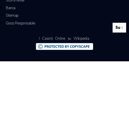
Scommesse
Banca
Sitemap
Gioco Responsabile
Su
↑
I Casinò Online su Wikipedia
.