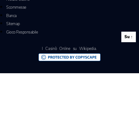
Scommesse
Banca
Sitemap
Gioco Responsabile
Su
↑
I Casinò Online su Wikipedia
.