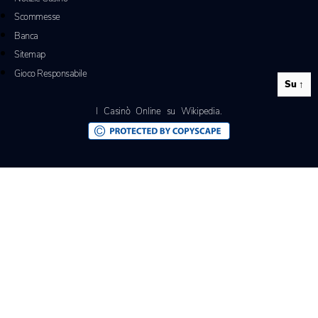
Scommesse
Banca
Sitemap
Gioco Responsabile
Su
↑
I Casinò Online su Wikipedia
.