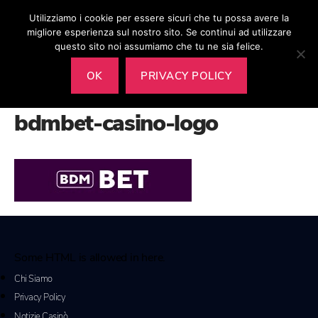
Utilizziamo i cookie per essere sicuri che tu possa avere la
migliore esperienza sul nostro sito. Se continui ad utilizzare
questo sito noi assumiamo che tu ne sia felice.
Casinò
OK
PRIVACY POLICY
Europei
↑ Return to
BDMBet Casino
Online
con
bdmbet-casino-logo
i
migliori
bonus
di
benvenuto
Some HTML is allowed in here.
Chi Siamo
Privacy Policy
Notizie Casinò