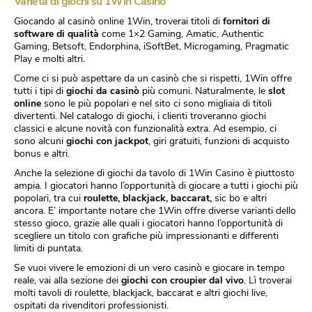
Varietà di giochi su 1Win Casino
Giocando al casinò online 1Win, troverai titoli di
fornitori di
software di qualità
come 1×2 Gaming, Amatic, Authentic
Gaming, Betsoft, Endorphina, iSoftBet, Microgaming, Pragmatic
Play e molti altri.
Come ci si può aspettare da un casinò che si rispetti, 1Win offre
tutti i tipi di
giochi da casinò
più comuni. Naturalmente, le
slot
online
sono le più popolari e nel sito ci sono migliaia di titoli
divertenti. Nel catalogo di giochi, i clienti troveranno giochi
classici e alcune novità con funzionalità extra. Ad esempio, ci
sono alcuni
giochi con jackpot
, giri gratuiti, funzioni di acquisto
bonus e altri.
Anche la selezione di giochi da tavolo di 1Win Casino è piuttosto
ampia. I giocatori hanno l’opportunità di giocare a tutti i giochi più
popolari, tra cui
roulette, blackjack, baccarat,
sic bo e altri
ancora. E’ importante notare che 1Win offre diverse varianti dello
stesso gioco, grazie alle quali i giocatori hanno l’opportunità di
scegliere un titolo con grafiche più impressionanti e differenti
limiti di puntata.
Se vuoi vivere le emozioni di un vero casinò e giocare in tempo
reale, vai alla sezione dei
giochi con croupier dal vivo
. Lì troverai
molti tavoli di roulette, blackjack, baccarat e altri giochi live,
ospitati da rivenditori professionisti.