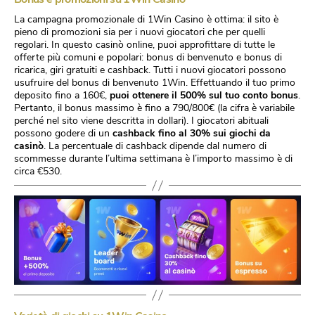
La campagna promozionale di 1Win Casino è ottima: il sito è
pieno di promozioni sia per i nuovi giocatori che per quelli
regolari. In questo casinò online, puoi approfittare di tutte le
offerte più comuni e popolari: bonus di benvenuto e bonus di
ricarica, giri gratuiti e cashback. Tutti i nuovi giocatori possono
usufruire del bonus di benvenuto 1Win. Effettuando il tuo primo
deposito fino a 160€,
puoi ottenere il 500% sul tuo conto bonus
.
Pertanto, il bonus massimo è fino a 790/800€ (la cifra è variabile
perché nel sito viene descritta in dollari). I giocatori abituali
possono godere di un
cashback fino al 30% sui giochi da
casinò
. La percentuale di cashback dipende dal numero di
scommesse durante l’ultima settimana è l’importo massimo è di
circa €530.