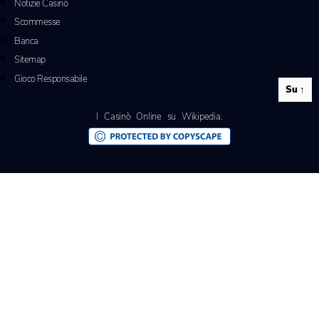
Notizie Casinò
Scommesse
Banca
Sitemap
Gioco Responsabile
Su
↑
I Casinò Online su Wikipedia
.