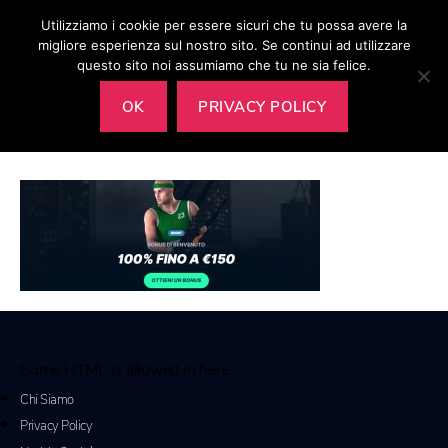
Utilizziamo i cookie per essere sicuri che tu possa avere la
migliore esperienza sul nostro sito. Se continui ad utilizzare
questo sito noi assumiamo che tu ne sia felice.
Casinò
OK
PRIVACY POLICY
Europei
bonusbenvenuto_playzilla
Online
con
i
migliori
bonus
di
benvenuto
Some HTML is allowed in here.
Chi Siamo
Privacy Policy