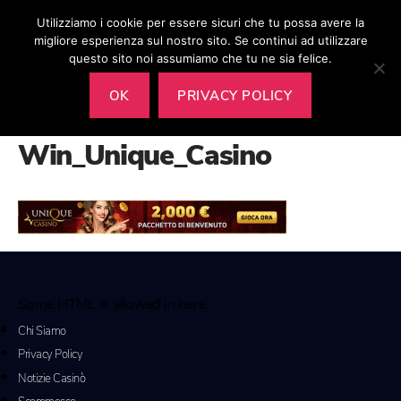
Utilizziamo i cookie per essere sicuri che tu possa avere la
migliore esperienza sul nostro sito. Se continui ad utilizzare
questo sito noi assumiamo che tu ne sia felice.
Casinò
OK
PRIVACY POLICY
Europei
↑ Return to
Bonus dei Casinò Online
Online
con
Win_Unique_Casino
i
migliori
bonus
di
benvenuto
Some HTML is allowed in here.
Chi Siamo
Privacy Policy
Notizie Casinò