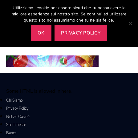
Utilizziamo i cookie per essere sicuri che tu possa avere la
migliore esperienza sul nostro sito. Se continui ad utilizzare
questo sito noi assumiamo che tu ne sia felice.
Casinò
OK
PRIVACY POLICY
Europei
betrebels-bonus-review
Online
con
i
migliori
bonus
di
benvenuto
Some HTML is allowed in here.
Chi Siamo
Privacy Policy
Notizie Casinò
Scommesse
Banca