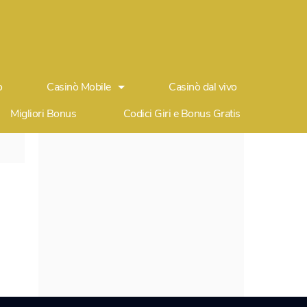
ò
Casinò Mobile
Casinò dal vivo
Migliori Bonus
Codici Giri e Bonus Gratis